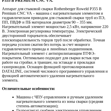
P355 В PREMIUM CNC VА.
Аппарат для стыковой сварки Rothenberger Roweld P355 B
Premium CNC VA – машина с нагревательным элементом и
гидравлическим приводом для стыковой сварки труб из ПЭ,
ПП, ПВДФ и ПБ материалов диаметром 90 – 355 мм.
Нагревательный элемент мощностью 2,5 кВт, напряжение 220
В. Электронная регулировка температуры. Электрический
двусторонний торцеватель обеспечивает
плоскопараллельность торцов труб после обработки. Точная
передача усилия сжатия без потерь за счет мощного
гидравлического привода и линейных подшипников.
Нагревательный элемент с антиприлипающим ПТФЭ-
покрытием. Оптимально подходит для сварки встык при
работе на стройке, в траншее, на эстакаде и прокладки
газопроводов. Оснащен функцией протоколирования
DATALINE, системой числового программного управления и
функцией автоматического удаления нагревательного
элемента.
Отличительные особенности:
Машина с ЧПУ-управлением и ручным удалением
нагревательного элемента из зоны сварки (средняя
степень автоматизации);
Гидроагрегат снабжен электронным управлением