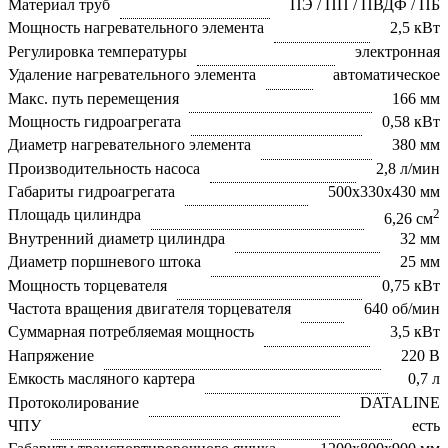
Материал труб
ПЭ / ПП / ПВДФ / ПБ
Мощность нагревательного элемента
2,5 кВт
Регулировка температуры
электронная
Удаление нагревательного элемента
автоматическое
Макс. путь перемещения
166 мм
Мощность гидроагрегата
0,58 кВт
Диаметр нагревательного элемента
380 мм
Производительность насоса
2,8 л/мин
Габариты гидроагрегата
500x330x430 мм
Площадь цилиндра
2
6,26 см
Внутренний диаметр цилиндра
32 мм
Диаметр поршневого штока
25 мм
Мощность торцевателя
0,75 кВт
Частота вращения двигателя торцевателя
640 об/мин
Суммарная потребляемая мощность
3,5 кВт
Напряжение
220 В
Емкость масляного картера
0,7 л
Протоколирование
DATALINE
ЧПУ
есть