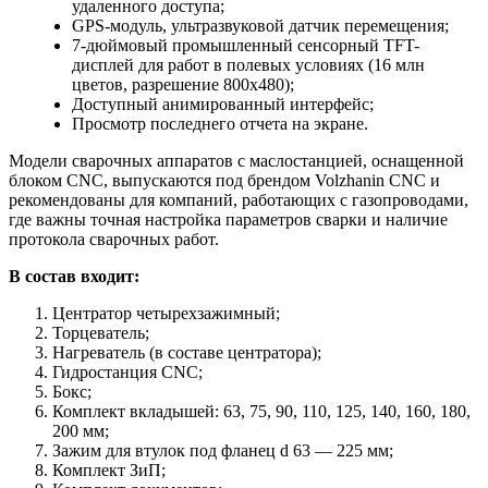
удаленного доступа;
GPS-модуль, ультразвуковой датчик перемещения;
7-дюймовый промышленный сенсорный TFT-
дисплей для работ в полевых условиях (16 млн
цветов, разрешение 800х480);
Доступный анимированный интерфейс;
Просмотр последнего отчета на экране.
Модели сварочных аппаратов с маслостанцией, оснащенной
блоком CNC, выпускаются под брендом Volzhanin CNC и
рекомендованы для компаний, работающих с газопроводами,
где важны точная настройка параметров сварки и наличие
протокола сварочных работ.
В состав входит:
Центратор четырехзажимный;
Торцеватель;
Нагреватель (в составе центратора);
Гидростанция CNC;
Бокс;
Комплект вкладышей: 63, 75, 90, 110, 125, 140, 160, 180,
200 мм;
Зажим для втулок под фланец d 63 — 225 мм;
Комплект ЗиП;