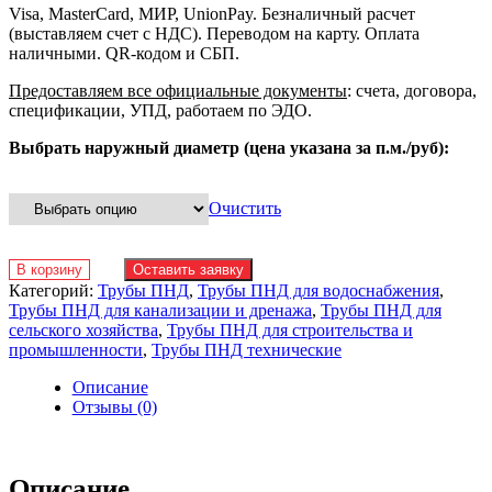
Visa, MasterCard, МИР, UnionPay. Безналичный расчет
(выставляем счет с НДС). Переводом на карту. Оплата
наличными. QR-кодом и СБП.
Предоставляем все официальные документы
: счета, договора,
спецификации, УПД, работаем по ЭДО.
Выбрать наружный диаметр (цена указана за п.м./руб):
Очистить
В корзину
Оставить заявку
Категорий:
Трубы ПНД
,
Трубы ПНД для водоснабжения
,
Трубы ПНД для канализации и дренажа
,
Трубы ПНД для
сельского хозяйства
,
Трубы ПНД для строительства и
промышленности
,
Трубы ПНД технические
Описание
Отзывы (0)
Описание